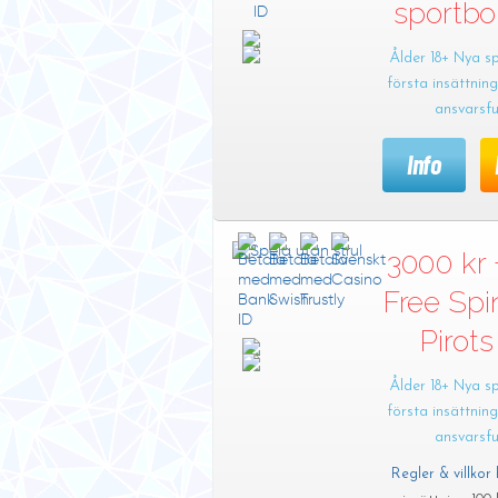
sportbo
Ålder 18+ Nya sp
första insättnin
ansvarsful
Info
3000 kr 
Free Spi
Pirots
Ålder 18+ Nya sp
första insättnin
ansvarsful
Regler & villkor