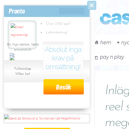
Pronto
Min insättning 50 kr!
Över 2700 spel!
Lotteribetting!
hem
nya
18+, Nya spelare, Spela
Absolut inga
ansvarsfullt
pay n play
krav på
omsättning!
Fullständiga
Villkor här!
Besök
Inlä
reel
meg