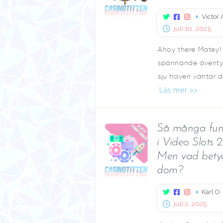
Victor 
juli 10, 2025
Ahoy there Matey! 
spännande äventy
sju haven väntar di
Läs mer >>
Så många fun
i Video Slots 
Men vad bety
dom?
Karl O
juli 2, 2025