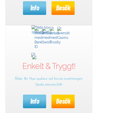
Info
Besök
Enkelt & Tryggt!
Ålder 18+ Nya spelare vid första insättningen.
Spela ansvarsfullt
Info
Besök