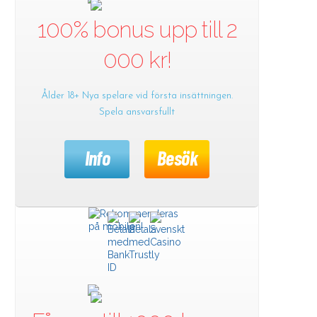
100% bonus upp till 2
000 kr!
Ålder 18+ Nya spelare vid första insättningen.
Spela ansvarsfullt
Info
Besök