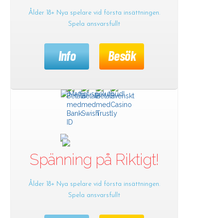
Ålder 18+ Nya spelare vid första insättningen.
Spela ansvarsfullt
Info
Besök
Spänning på Riktigt!
Ålder 18+ Nya spelare vid första insättningen.
Spela ansvarsfullt