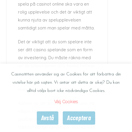
spela på casinot online ska vara en
rolig upplevelse och det är viktigt att
kunna njuta av spelupplevelsen
samtidigt som man spelar med måtta.
Det är viktigt att du som spelare inte
ser ditt casino spelande som en form
av investering. Du måste räkna med
att du ibland vinner och ibland förlorar
– det här är en del av den gnistan man
Casinotitten använder sig av Cookies för att förbättra din
får från att spela och är lite av det
vistelse här på sajten. Vi antar att detta är okej? Du kan
som gör det så underhållande.
alltid välja bort icke nödvändiga Cookies.
Välj Cookies
Känner du att du själv eller kanske att
någon i din omgivning lider av
Avstå
Acceptera
spelberoende, eller har en tendens att
hamna i ett beroende där man känner