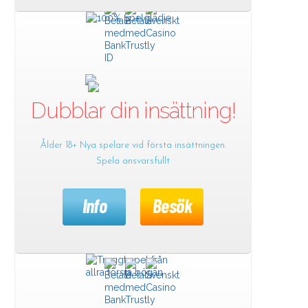
Dubblar din insättning!
Ålder 18+ Nya spelare vid första insättningen.
Spela ansvarsfullt
Info
Besök