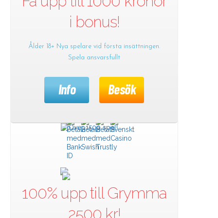
Få upp till 1000 kronor
i bonus!
Ålder 18+ Nya spelare vid första insättningen.
Spela ansvarsfullt
Info
Besök
100% upp till Grymma
2500 kr!