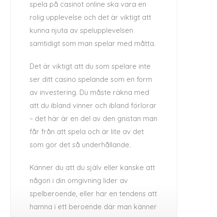
spela på casinot online ska vara en
rolig upplevelse och det är viktigt att
kunna njuta av spelupplevelsen
samtidigt som man spelar med måtta.
Det är viktigt att du som spelare inte
ser ditt casino spelande som en form
av investering. Du måste räkna med
att du ibland vinner och ibland förlorar
– det här är en del av den gnistan man
får från att spela och är lite av det
som gör det så underhållande.
Känner du att du själv eller kanske att
någon i din omgivning lider av
spelberoende, eller har en tendens att
hamna i ett beroende där man känner