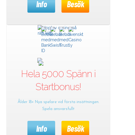
Info
Besök
Hela 5000 Spänn i
Startbonus!
Ålder 18+ Nya spelare vid första insättningen.
Spela ansvarsfullt
Info
Besök