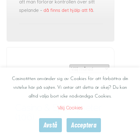
att man förlorar kontrollen över sitt
spelande –
då finns det hjälp att få
.
Nyheter Arkiv
Casinotitten använder sig av Cookies för att förbättra din
Kategorier
vistelse här på sajten. Vi antar att detta är okej? Du kan
alltid välja bort icke nödvändiga Cookies.
Casino & Spelnyheter
Välj Cookies
(106)
Casino bonus
(21)
Avstå
Acceptera