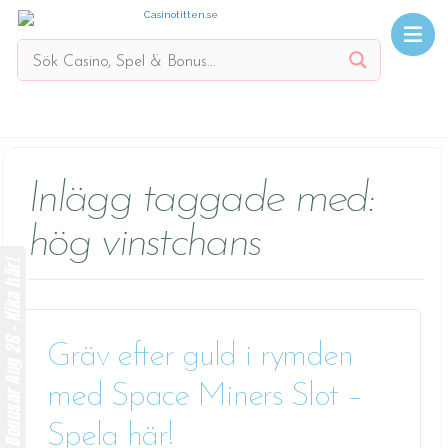
Inlägg taggade med:
hög vinstchans
Bonusar Aug 26 - Kika här!
Gräv efter guld i rymden
med Space Miners Slot –
Spela här!