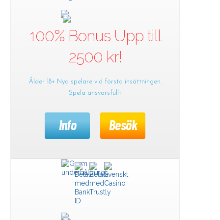
100% Bonus Upp till
2500 kr!
Ålder 18+ Nya spelare vid första insättningen.
Spela ansvarsfullt
Info
Besök