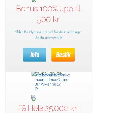
Bonus 100% upp till
500 kr!
Ålder 18+ Nya spelare vid första insättningen.
Spela ansvarsfullt
Info
Besök
Få Hela 25.000 kr i