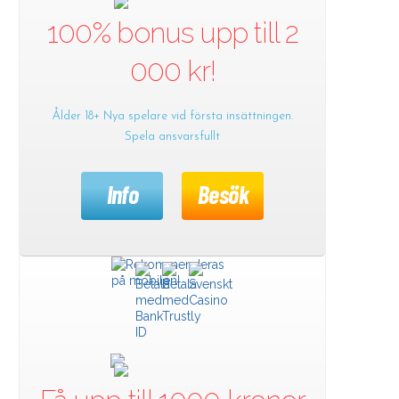
100% bonus upp till 2
000 kr!
Ålder 18+ Nya spelare vid första insättningen.
Spela ansvarsfullt
Info
Besök