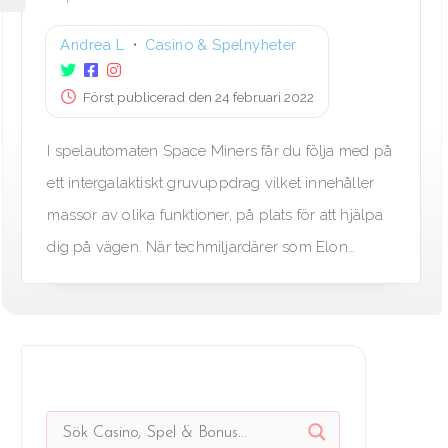
Andrea L
Casino & Spelnyheter
•
Först publicerad den 24 februari 2022
I spelautomaten Space Miners får du följa med på
ett intergalaktiskt gruvuppdrag vilket innehåller
massor av olika funktioner, på plats för att hjälpa
dig på vägen. När techmiljardärer som Elon…
Sök Casino Eller Spel