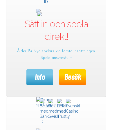
Sätt in och spela
direkt!
Ålder 18+ Nya spelare vid första insättningen.
Spela ansvarsfullt
Info
Besök