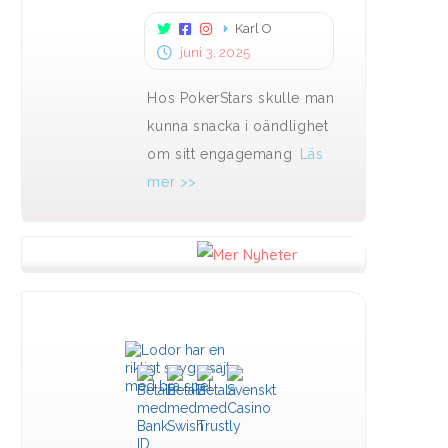
Karl O
juni 3, 2025
Hos PokerStars skulle man
kunna snacka i oändlighet
om sitt engagemang
Läs
mer >>
Casinofavoriter Augusti 2026