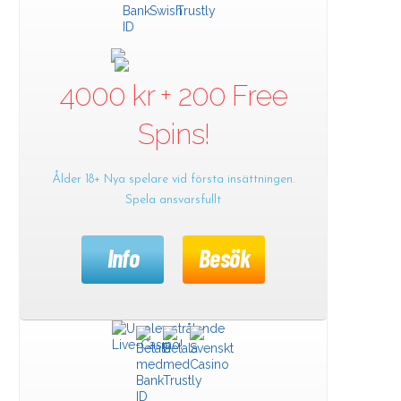
4000 kr + 200 Free
Spins!
Ålder 18+ Nya spelare vid första insättningen.
Spela ansvarsfullt
Info
Besök