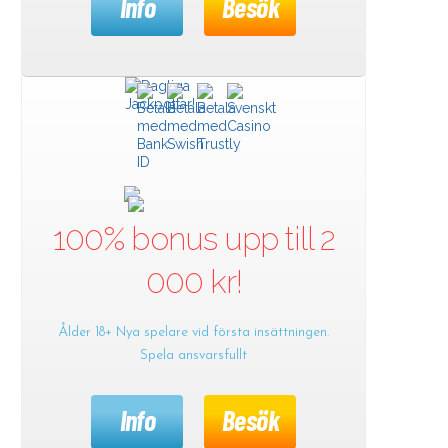
Info
Besök
100% bonus upp till 2
000 kr!
Ålder 18+ Nya spelare vid första insättningen.
Spela ansvarsfullt
Info
Besök