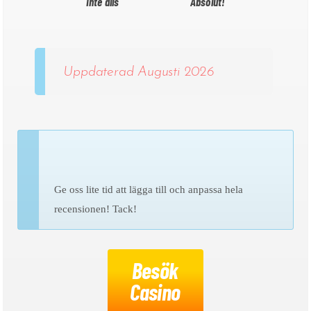
Inte alls
Absolut!
Uppdaterad Augusti 2026
HÄR HÄNDER DET GREJER!
Ge oss lite tid att lägga till och anpassa hela
recensionen! Tack!
Besök
Casino