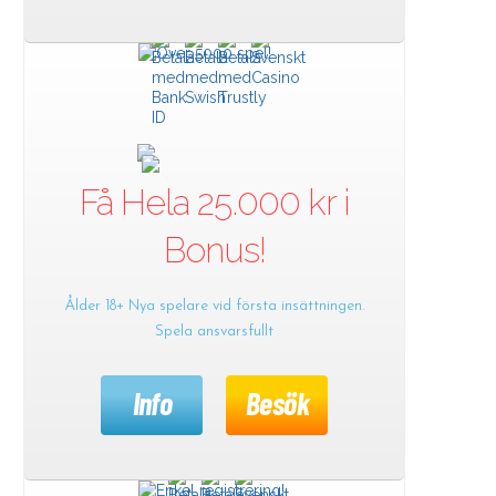
Få Hela 25.000 kr i
Bonus!
Ålder 18+ Nya spelare vid första insättningen.
Spela ansvarsfullt
Info
Besök