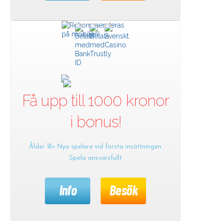
Få upp till 1000 kronor
i bonus!
Ålder 18+ Nya spelare vid första insättningen.
Spela ansvarsfullt
Info
Besök