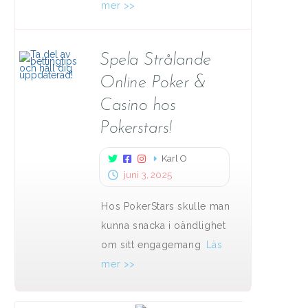
mer >>
Spela Strålande
Online Poker &
Casino hos
Pokerstars!
Karl O
juni 3, 2025
Hos PokerStars skulle man
kunna snacka i oändlighet
om sitt engagemang
Läs
mer >>