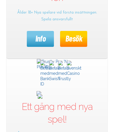
Ålder 18+ Nya spelare vid första insättningen.
Spela ansvarsfullt
Info
Besök
Ett gäng med nya
spel!