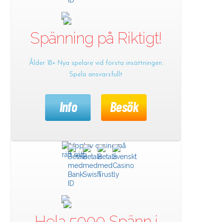
Spänning på Riktigt!
Ålder 18+ Nya spelare vid första insättningen.
Spela ansvarsfullt
Info
Besök
Hela 5000 Spänn i