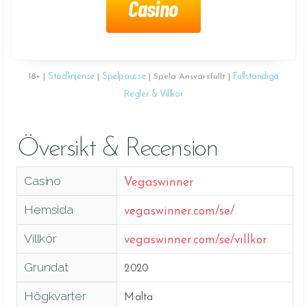
Casino
Stödlinjen.se
Spelpaus.se
Fullständiga
18+ |
|
| Spela Ansvarsfullt |
Regler & Villkor
Översikt & Recension
Casino
Vegaswinner
Hemsida
vegaswinner.com/se/
Villkor
vegaswinner.com/se/villkor
Grundat
2020
Högkvarter
Malta