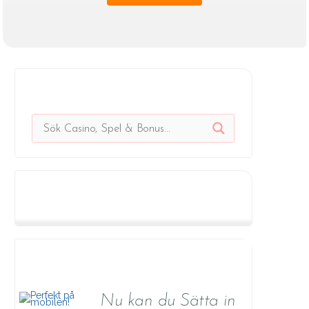
Sök Casino Eller Spel
Casino & Spelnytt
Senaste Spel & Casinonyheterna
Nu kan du Sätta in