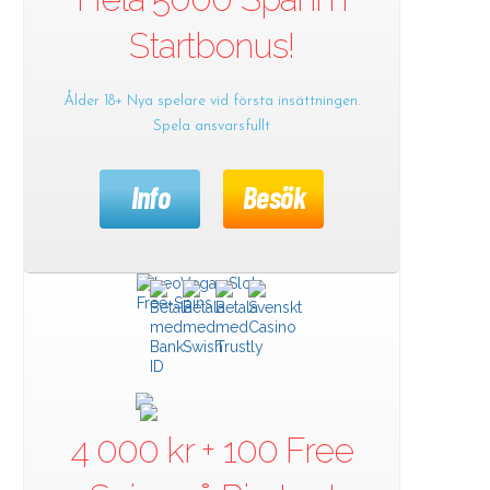
Startbonus!
Ålder 18+ Nya spelare vid första insättningen.
Spela ansvarsfullt
Info
Besök
4 000 kr + 100 Free