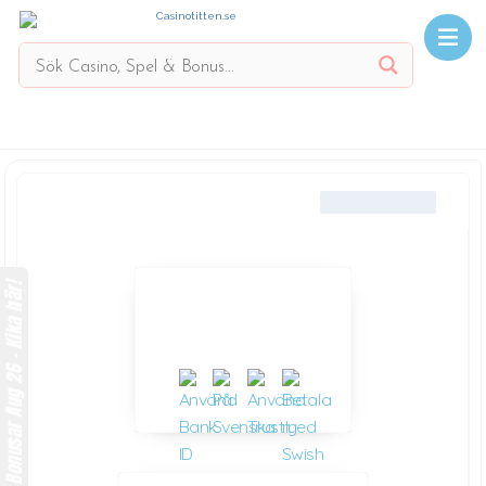
Vegaswinner
Bonusar Aug 26 - Kika här!