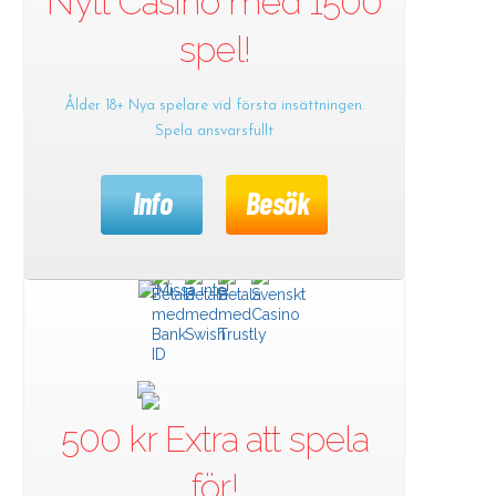
Nytt Casino med 1500
spel!
Ålder 18+ Nya spelare vid första insättningen.
Spela ansvarsfullt
Info
Besök
500 kr Extra att spela
för!