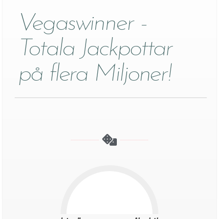
Vegaswinner -
Totala Jackpottar
på flera Miljoner!
Vi rekomenderar
0
%