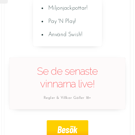
Miljonjackpottar!
Pay 'N Play!
Använd Swish!
Se de senaste
vinnarna live!
Regler & Villkor Gäller 18+
Besök