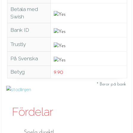
Betala med
Swish
Bank ID
Trustly
På Svenska
Betyg
9.90
* Beror på bank
Fördelar
Spela direkt!