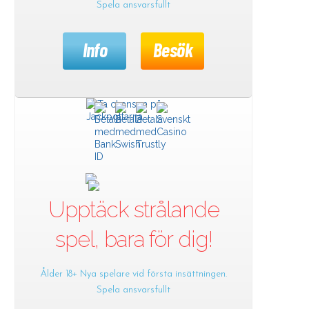
Spela ansvarsfullt
Info
Besök
Upptäck strålande
spel, bara för dig!
Ålder 18+ Nya spelare vid första insättningen.
Spela ansvarsfullt