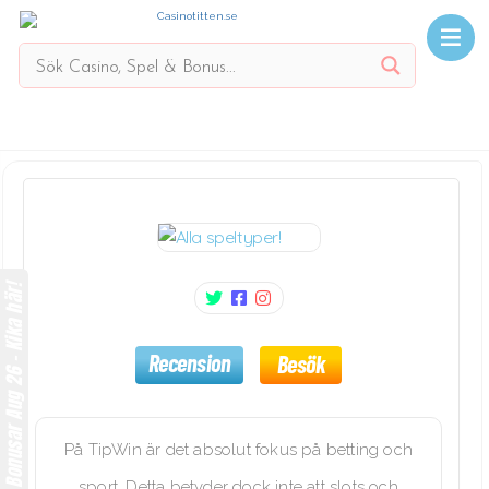
Bonusar Aug 26 - Kika här!
Recension
Besök
På TipWin är det absolut fokus på betting och
sport. Detta betyder dock inte att slots och