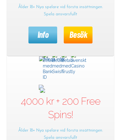
Ålder 18+ Nya spelare vid första insättningen.
Spela ansvarsfullt
Info
Besök
4000 kr + 200 Free
Spins!
Ålder 18+ Nya spelare vid första insättningen.
Spela ansvarsfullt