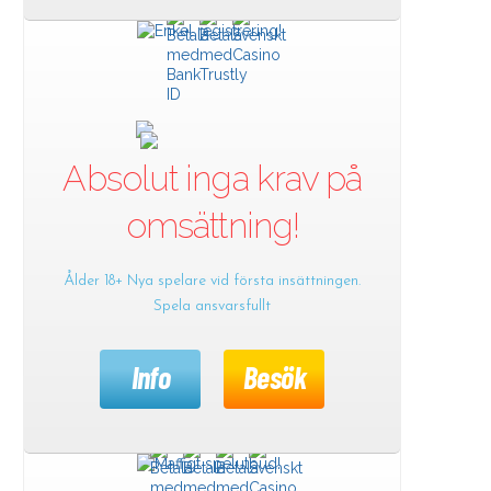
Absolut inga krav på
omsättning!
Ålder 18+ Nya spelare vid första insättningen.
Spela ansvarsfullt
Info
Besök