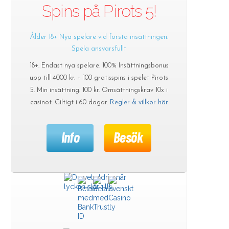
Spins på Pirots 5!
Ålder 18+ Nya spelare vid första insättningen.
Spela ansvarsfullt
18+. Endast nya spelare. 100% Insättningsbonus
upp till 4000 kr. + 100 gratisspins i spelet Pirots
5. Min insättning. 100 kr. Omsättningskrav 10x i
casinot. Giltigt i 60 dagar.
Regler & villkor här
Info
Besök