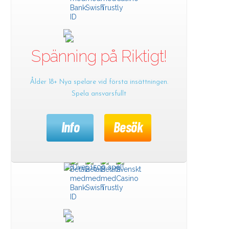
Spänning på Riktigt!
Ålder 18+ Nya spelare vid första insättningen.
Spela ansvarsfullt
Info
Besök