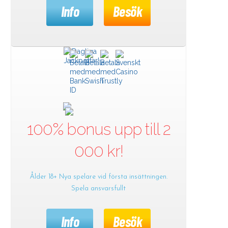
Info
Besök
100% bonus upp till 2
000 kr!
Ålder 18+ Nya spelare vid första insättningen.
Spela ansvarsfullt
Info
Besök