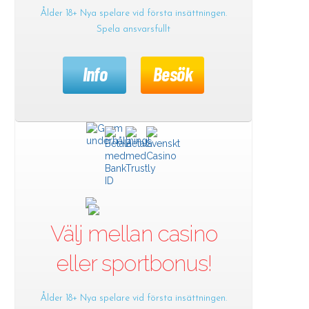
Ålder 18+ Nya spelare vid första insättningen.
Spela ansvarsfullt
Info
Besök
Välj mellan casino
eller sportbonus!
Ålder 18+ Nya spelare vid första insättningen.