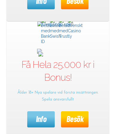
Info
Besök
Få Hela 25.000 kr i
Bonus!
Ålder 18+ Nya spelare vid första insättningen.
Spela ansvarsfullt
Info
Besök