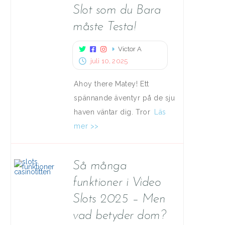
Slot som du Bara
måste Testa!
Victor A
juli 10, 2025
Ahoy there Matey! Ett
spännande äventyr på de sju
haven väntar dig. Tror
Läs
mer >>
Så många
funktioner i Video
Slots 2025 – Men
vad betyder dom?