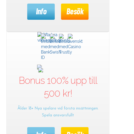
Info
Besök
Bonus 100% upp till
500 kr!
Ålder 18+ Nya spelare vid första insättningen.
Spela ansvarsfullt