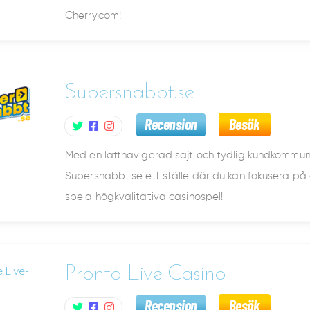
Cherry.com!
Casino &
Casino &
Spelnyheter
Spelnyheter
Captain Glum:
Så mån
Supersnabbt.se
Pirate Hunter – Ny
funktion
Recension
Besök
Slot som du Bara
Slots 2
Med en lättnavigerad sajt och tydlig kundkommuni
Supersnabbt.se ett ställe där du kan fokusera på 
måste Testa!
vad bet
spela högkvalitativa casinospel!
Victor A
Karl O
–
–
Kolla in!
juli 10, 2025
juli 2, 2025
Pronto Live Casino
Recension
Besök