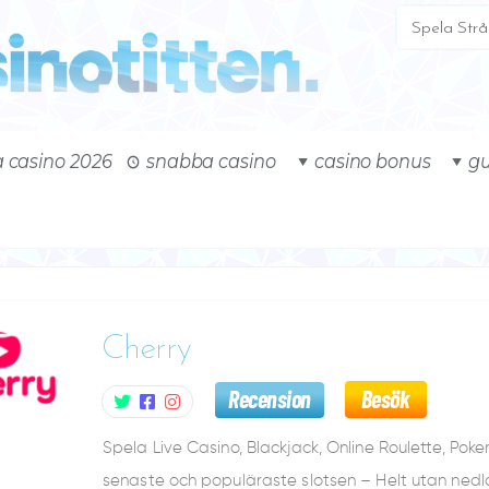
Spela Strå
 casino 2026
snabba casino
casino bonus
gu
Cherry
Recension
Besök
Spela Live Casino, Blackjack, Online Roulette, Pok
senaste och populäraste slotsen – Helt utan ned