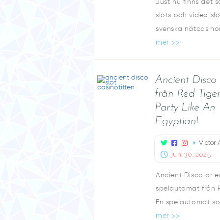
Just nu finns det
slots och video sl
svenska nätcasin
mer >>
Ancient Disco 
från Red Tiger
Party Like An
Egyptian!
Victor 
juni 30, 2025
Ancient Disco är e
spelautomat från R
En spelautomat 
mer >>