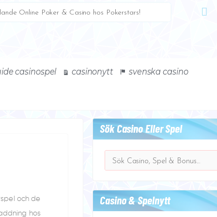
lande Online Poker & Casino hos Pokerstars!
ide casinospel
casinonytt
svenska casino
Sök Casino Eller Spel
Casino & Spelnytt
erspel och de
laddning hos