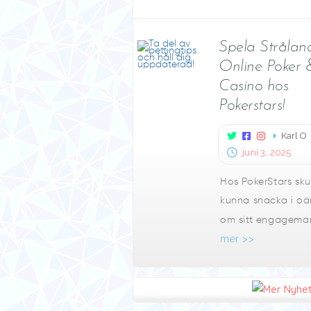
Spela Strålan
Online Poker 
Casino hos
Pokerstars!
Karl O
juni 3, 2025
Hos PokerStars sk
kunna snacka i oä
om sitt engagem
mer >>