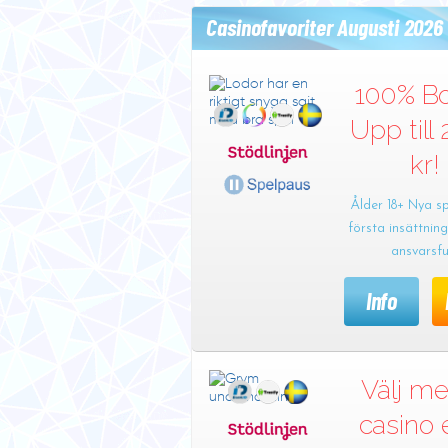
Casinofavoriter Augusti 2026
100% B
Upp till
kr!
Ålder 18+ Nya sp
första insättnin
ansvarsful
Info
Välj me
casino e