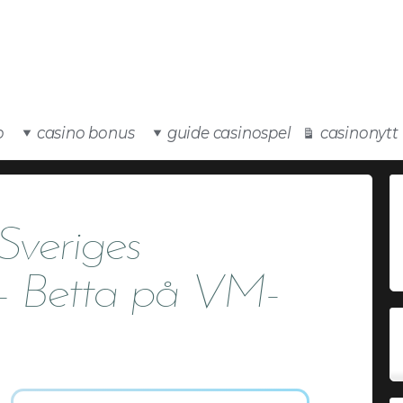
o
casino bonus
guide casinospel
casinonytt
veriges
 – Betta på VM-