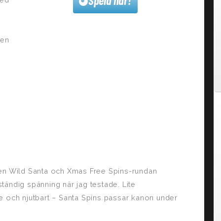
sen
, men Wild Santa och Xmas Free Spins-rundan
ändig spänning när jag testade. Lite
 och njutbart – Santa Spins passar kanon under