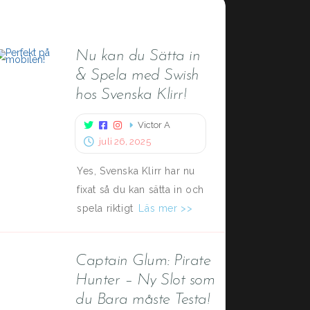
Senaste Spel & Casinonyheterna
Nu kan du Sätta in
& Spela med Swish
hos Svenska Klirr!
Victor A
juli 26, 2025
Yes, Svenska Klirr har nu
fixat så du kan sätta in och
spela riktigt
Läs mer >>
Captain Glum: Pirate
Hunter – Ny Slot som
du Bara måste Testa!