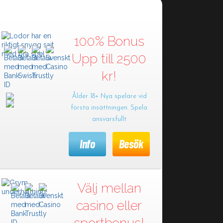
Casinofavoriter Augusti 2026
100% Bonus
Upp till 2500
kr!
Ålder 18+ Nya spelare vid
första insättningen. Spela
ansvarsfullt
Info
Besök
Välj mellan
casino eller
sportbonus!