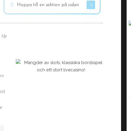
Hoppa till en sektion på sidan
 får
en
ust
ar