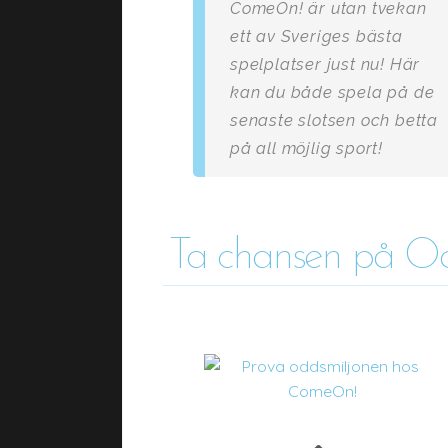
ComeOn! är utan tvekan
ett av Sveriges bästa
spelplatser just nu! Här
kan du både spela på de
senaste slotsen och betta
på all möjlig sport!
Ta chansen på Od