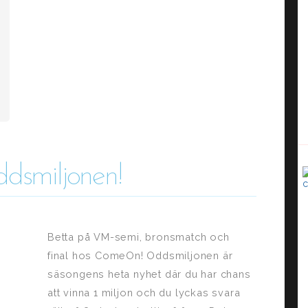
dsmiljonen!
Betta på VM-semi, bronsmatch och
final hos ComeOn! Oddsmiljonen är
säsongens heta nyhet där du har chans
att vinna 1 miljon och du lyckas svara