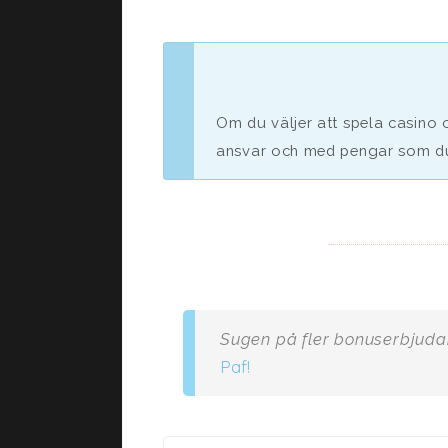
TÄNK PÅ ATT SPELA AN
Om du väljer att spela casino
ansvar och med pengar som du 
Sugen på fler bonuserbjudan
Paf!